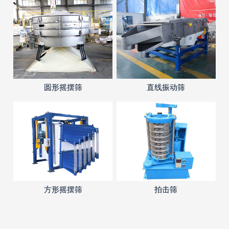
圆形摇摆筛
直线振动筛
方形摇摆筛
拍击筛