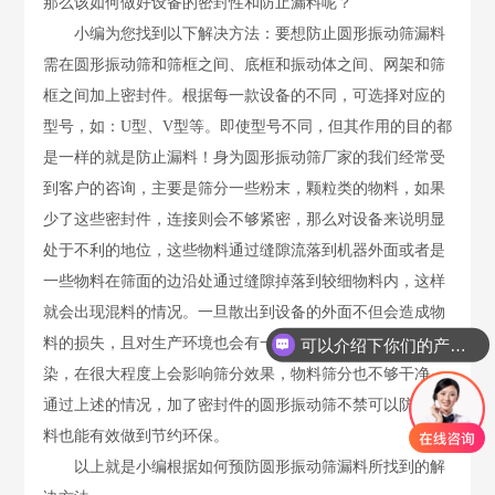
那么该如何做好设备的密封性和防止漏料呢？
小编为您找到以下解决方法：要想防止圆形振动筛漏料
需在圆形振动筛和筛框之间、底框和振动体之间、网架和筛
框之间加上密封件。根据每一款设备的不同，可选择对应的
型号，如：U型、V型等。即使型号不同，但其作用的目的都
是一样的就是防止漏料！身为圆形振动筛厂家的我们经常受
到客户的咨询，主要是筛分一些粉末，颗粒类的物料，如果
少了这些密封件，连接则会不够紧密，那么对设备来说明显
处于不利的地位，这些物料通过缝隙流落到机器外面或者是
一些物料在筛面的边沿处通过缝隙掉落到较细物料内，这样
就会出现混料的情况。一旦散出到设备的外面不但会造成物
料的损失，且对生产环境也会有一定的影响，造成环境污
可以介绍下你们的产品么？
染，在很大程度上会影响筛分效果，物料筛分也不够干净。
通过上述的情况，加了密封件的圆形振动筛不禁可以防止漏
料也能有效做到节约环保。
以上就是小编根据如何预防圆形振动筛漏料所找到的解