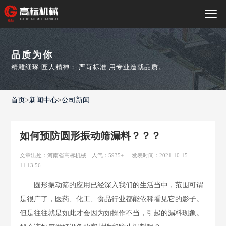
品质为你
精雕细琢 匠人精神； 严苛标准 用专业造就品质。
首页
>
新闻中心
>
公司新闻
如何预防圆形振动筛漏料？？？
文章出处：河南省高标机械
人气：5935
+
发表时间：2021-10-15
11:13:56
圆形振动筛的应用已经深入我们的生活当中，范围可谓
是很广了，医药、化工、食品行业都能依稀看见它的影子。
但是往往就是如此才会因为如操作不当，引起的漏料现象。