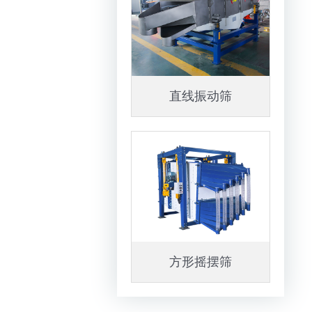
直线振动筛
方形摇摆筛