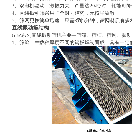
3、双电机驱动，激振力大，产量达20吨/时，耗能可降
4、直线振动筛采用了全封闭结构，无粉尘溢散。
5、筛网更换简单迅速，只需3到5分钟，筛网材质有多种
直线振动筛结构
GBZ系列直线振动筛机主要由筛箱、筛框、筛网、振
1、筛箱：由数种厚度不同的钢板焊制而成，具有一定