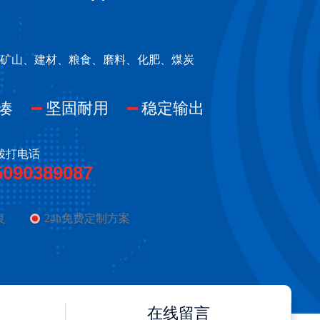
矿山、建材、粮食、磨料、化肥、煤炭
凑
坚固耐用
稳定输出
拨打电话
5090389087
复
24h免费定制方案
在线留言