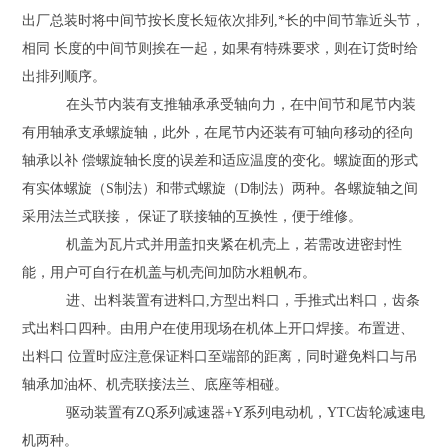
出厂总装时将中间节按长度长短依次排列,*长的中间节靠近头节，
相同 长度的中间节则挨在一起，如果有特殊要求，则在订货时给
出排列顺序。
在头节内装有支推轴承承受轴向力，在中间节和尾节内装
有用轴承支承螺旋轴，此外，在尾节内还装有可轴向移动的径向
轴承以补 偿螺旋轴长度的误差和适应温度的变化。螺旋面的形式
有实体螺旋（S制法）和带式螺旋（D制法）两种。各螺旋轴之间
采用法兰式联接， 保证了联接轴的互换性，便于维修。
机盖为瓦片式并用盖扣夹紧在机壳上，若需改进密封性
能，用户可自行在机盖与机壳间加防水粗帆布。
进、出料装置有进料口,方型出料口，手推式出料口，齿条
式出料口四种。由用户在使用现场在机体上开口焊接。布置进、
出料口 位置时应注意保证料口至端部的距离，同时避免料口与吊
轴承加油杯、机壳联接法兰、底座等相碰。
驱动装置有ZQ系列减速器+Y系列电动机，YTC齿轮减速电
机两种。